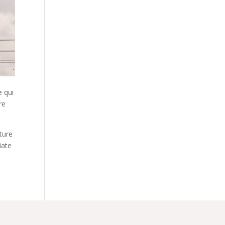
e qui
re
ture
iate