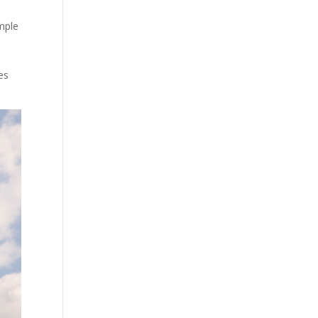
mple
es