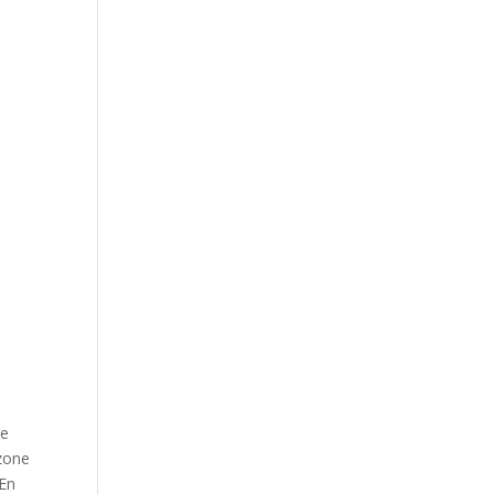
le
 zone
 En