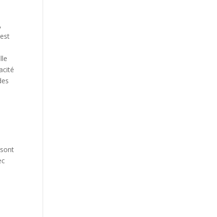
s
,
 est
lle
acité
des
 sont
ec